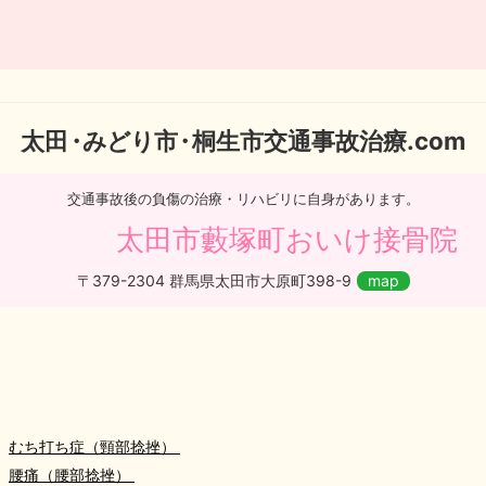
太
田・
みどり
市・
桐生市交通事故治療.com
交通事故後の負傷の治療・リハビリに自身があります。
太田市藪塚町おいけ接骨院
〒379-2304 群馬県太田市大原町398-9
map
むち打ち症（頸部捻挫）
腰痛（腰部捻挫）