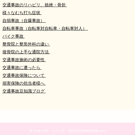
交通事故のリハビリ、捻挫・骨折
様々なむち打ち症状
自損事故（自爆事故）
自転車事故（自転車対自転車・自転車対人）
バイク事故
整骨院と整形外科の違い
接骨院の上手な通院方法
交通事故施術の必要性
交通事故に遭ったら
交通事故保険について
損害保険の担当者様へ
交通事故豆知識ブログ
© 2018 太田・みどり市・桐生市交通事故治療.com