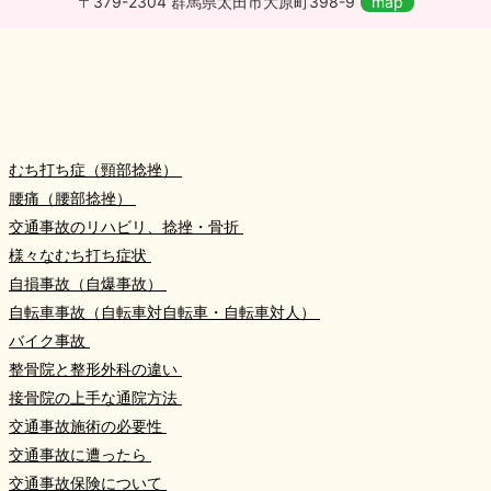
〒379-2304 群馬県太田市大原町398-9
map
むち打ち症（頸部捻挫）
腰痛（腰部捻挫）
交通事故のリハビリ、捻挫・骨折
様々なむち打ち症状
自損事故（自爆事故）
自転車事故（自転車対自転車・自転車対人）
バイク事故
整骨院と整形外科の違い
接骨院の上手な通院方法
交通事故施術の必要性
交通事故に遭ったら
交通事故保険について