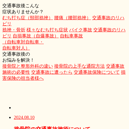
交通事故後こんな
症状ありませんか？
むち打ち症（頸部捻挫）
腰痛（腰部捻挫）
交通事故のリハ
ビリ
捻挫・骨折
様々なむち打ち症状
バイク事故
交通事故のリハ
ビリ
自損事故（自爆事故）
自転車事故
（自転車対自転車・
自転車対人）
交通事故後の
お悩みを解決！
接骨院と整形外科の違い
接骨院の上手な通院方法
交通事故
施術の必要性
交通事故に遭ったら
交通事故保険について
損
害保険の担当者様へ
2024.08.10