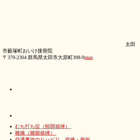
太田
市藪塚町おいけ接骨院
〒379-2304 群馬県太田市大原町398-9
map
むち打ち症（頸部捻挫）
腰痛（腰部捻挫）
交通事故のリハビリ、捻挫・骨折