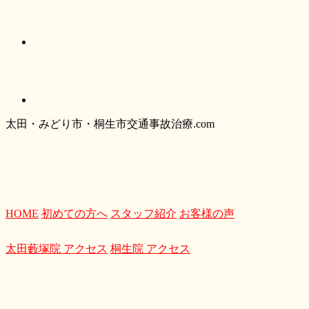
太
田・
みどり
市・
桐生市交通事故治療.com
HOME
初めての方へ
スタッフ紹介
お客様の声
太田藪塚院 アクセス
桐生院 アクセス