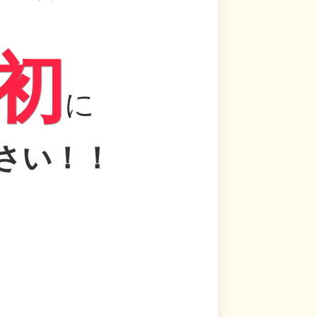
、
初
に
さい！！