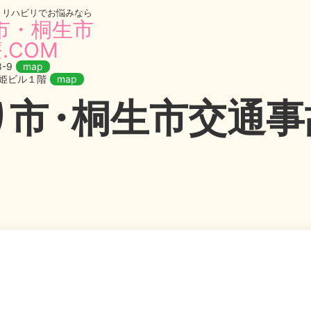
・リハビリでお悩みなら
市・桐生市
.COM
-9
map
織姫ビル１階
map
り
市・
桐生市交通事故