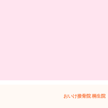
おいけ接骨院 桐生院