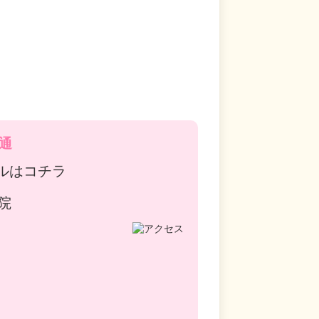
通
ルはコチラ
院