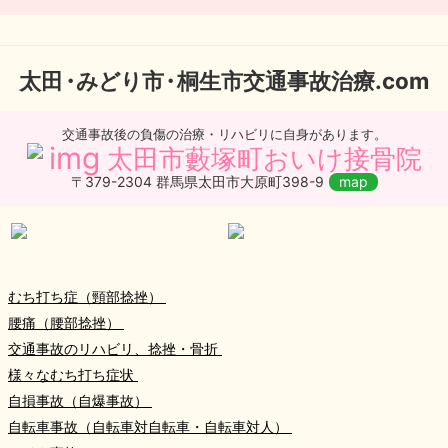
太
田・
みどり
市・
桐生市交通事故治療.com
交通事故後の負傷の治療・リハビリに自身があります。
太田市藪塚町おいけ接骨院
〒379-2304 群馬県太田市大原町398-9
map
むち打ち症（頸部捻挫）
腰痛（腰部捻挫）
交通事故のリハビリ、捻挫・骨折
様々なむち打ち症状
自損事故（自爆事故）
自転車事故（自転車対自転車・自転車対人）