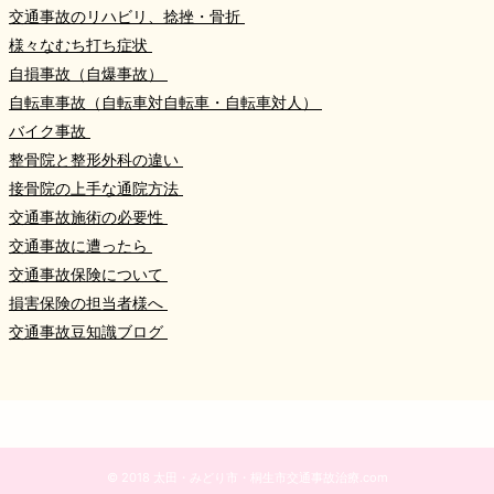
交通事故のリハビリ、捻挫・骨折
様々なむち打ち症状
自損事故（自爆事故）
自転車事故（自転車対自転車・自転車対人）
バイク事故
整骨院と整形外科の違い
接骨院の上手な通院方法
交通事故施術の必要性
交通事故に遭ったら
交通事故保険について
損害保険の担当者様へ
交通事故豆知識ブログ
© 2018 太田・みどり市・桐生市交通事故治療.com