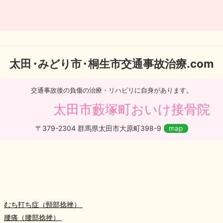
太
田・
みどり
市・
桐生市交通事故治療.com
交通事故後の負傷の治療・リハビリに自身があります。
太田市藪塚町おいけ接骨院
〒379-2304 群馬県太田市大原町398-9
map
むち打ち症（頸部捻挫）
腰痛（腰部捻挫）