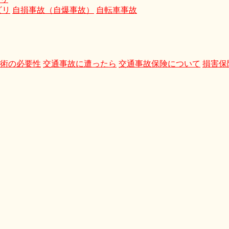
ビリ
自損事故（自爆事故）
自転車事故
術の必要性
交通事故に遭ったら
交通事故保険について
損害保