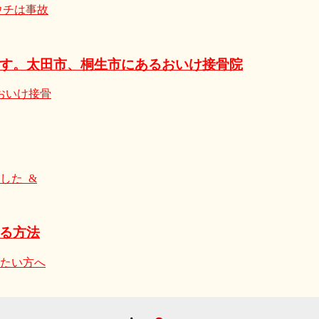
ウチは事故
す。太田市、桐生市にあるおいけ接骨院
おいけ接骨
した &
る方法
たい方へ