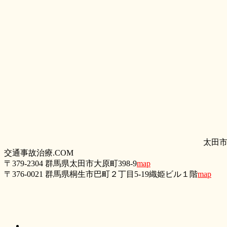
太田
交通事故治療.COM
〒379-2304 群馬県太田市大原町398-9
map
〒376-0021 群馬県桐生市巴町２丁目5‐19織姫ビル１階
map