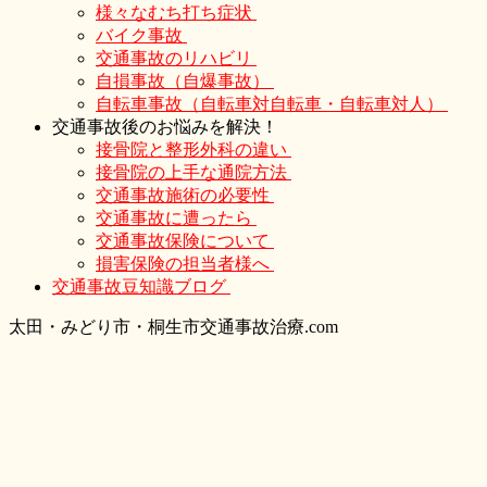
様々なむち打ち症状
バイク事故
交通事故のリハビリ
自損事故（自爆事故）
自転車事故（自転車対自転車・自転車対人）
交通事故後のお悩みを解決！
接骨院と整形外科の違い
接骨院の上手な通院方法
交通事故施術の必要性
交通事故に遭ったら
交通事故保険について
損害保険の担当者様へ
交通事故豆知識ブログ
太
田・
みどり
市・
桐生市交通事故治療.com