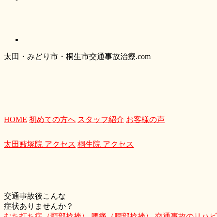
太
田・
みどり
市・
桐生市交通事故治療.com
HOME
初めての方へ
スタッフ紹介
お客様の声
太田藪塚院 アクセス
桐生院 アクセス
交通事故後こんな
症状ありませんか？
むち打ち症（頸部捻挫）
腰痛（腰部捻挫）
交通事故のリハビ