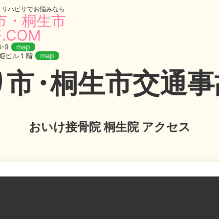
・リハビリでお悩みなら
市・桐生市
.COM
-9
map
織姫ビル１階
map
り
市・
桐生市交通事故
おいけ接骨院 桐生院 アクセス
いけ接骨院 桐生院 アクセス｜桐生市,みどり市のおいけ接骨院
いけ接骨院 桐生院 アクセス