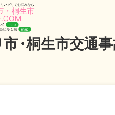
・リハビリでお悩みなら
市・桐生市
.COM
-9
map
織姫ビル１階
map
り
市・
桐生市交通事故