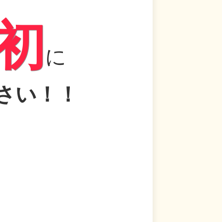
初
に
さい！！