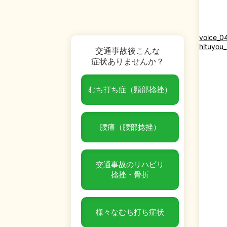
voice_0
hituyou
交通事故後こんな
症状ありませんか？
むち打ち症（頸部捻挫）
腰痛（腰部捻挫）
交通事故のリハビリ
捻挫・骨折
様々なむち打ち症状