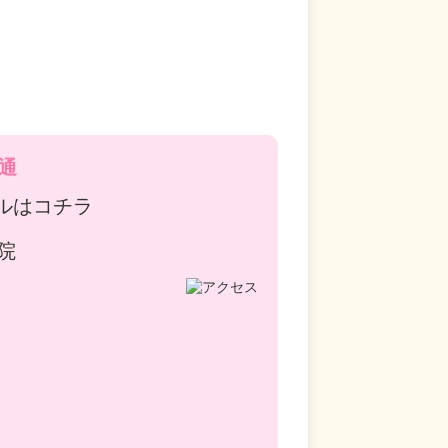
通
ルはコチラ
院