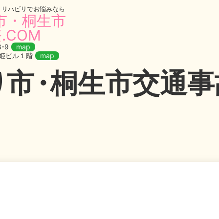
・リハビリでお悩みなら
市・桐生市
.COM
-9
map
織姫ビル１階
map
り
市・
桐生市交通事故