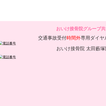
おいけ接骨院グループ共
交通事故受付
時間外
専用ダイヤ
おいけ接骨院 太田藪塚