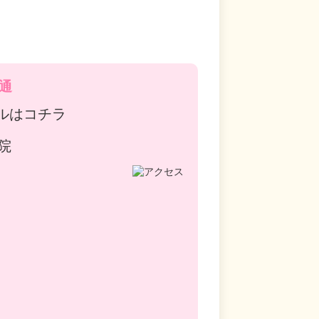
通
ルはコチラ
院