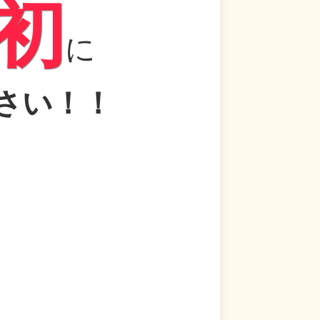
初
に
さい！！