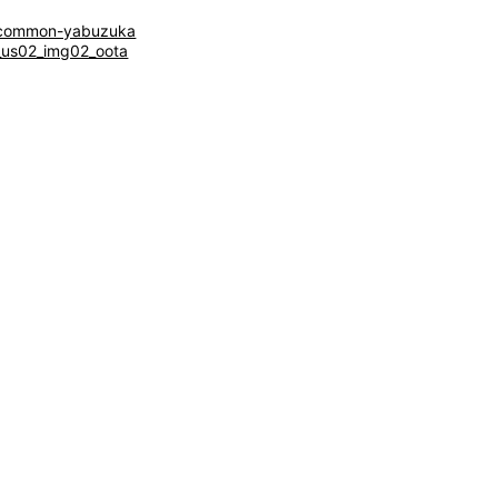
-common-yabuzuka
_us02_img02_oota