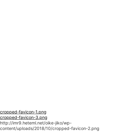
閉じる
cropped-favicon-1.png
cropped-favicon-3.png
http://imr9.heteml.net/oike-jiko/wp-
content/uploads/2018/10/cropped-favicon-2.png