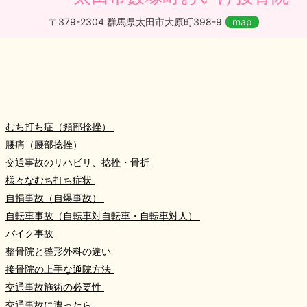
〒379-2304 群馬県太田市大原町398-9
map
むち打ち症（頸部捻挫）
腰痛（腰部捻挫）
交通事故のリハビリ、捻挫・骨折
様々なむち打ち症状
自損事故（自爆事故）
自転車事故（自転車対自転車・自転車対人）
バイク事故
整骨院と整形外科の違い
接骨院の上手な通院方法
交通事故施術の必要性
交通事故に遭ったら