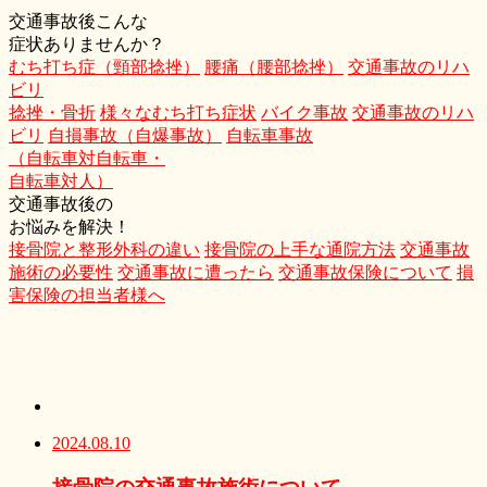
交通事故後こんな
症状ありませんか？
むち打ち症（頸部捻挫）
腰痛（腰部捻挫）
交通事故のリハ
ビリ
捻挫・骨折
様々なむち打ち症状
バイク事故
交通事故のリハ
ビリ
自損事故（自爆事故）
自転車事故
（自転車対自転車・
自転車対人）
交通事故後の
お悩みを解決！
接骨院と整形外科の違い
接骨院の上手な通院方法
交通事故
施術の必要性
交通事故に遭ったら
交通事故保険について
損
害保険の担当者様へ
2024.08.10