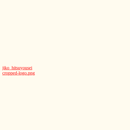
jiko_hitsuyousei
cropped-logo.png