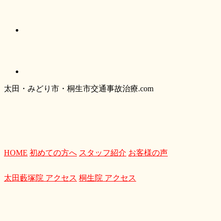
太
田・
みどり
市・
桐生市交通事故治療.com
HOME
初めての方へ
スタッフ紹介
お客様の声
太田藪塚院 アクセス
桐生院 アクセス