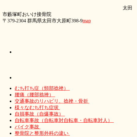
太田
市藪塚町おいけ接骨院
〒379-2304 群馬県太田市大原町398-9
map
むち打ち症（頸部捻挫）
腰痛（腰部捻挫）
交通事故のリハビリ、捻挫・骨折
様々なむち打ち症状
自損事故（自爆事故）
自転車事故（自転車対自転車・自転車対人）
バイク事故
整骨院と整形外科の違い