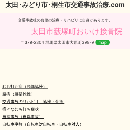
太
田・
みどり
市・
桐生市交通事故治療.com
交通事故後の負傷の治療・リハビリに自身があります。
太田市藪塚町おいけ接骨院
〒379-2304 群馬県太田市大原町398-9
map
むち打ち症（頸部捻挫）
腰痛（腰部捻挫）
交通事故のリハビリ、捻挫・骨折
様々なむち打ち症状
自損事故（自爆事故）
自転車事故（自転車対自転車・自転車対人）