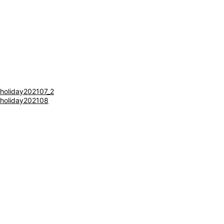
閉じる
holiday202107_2
holiday202108