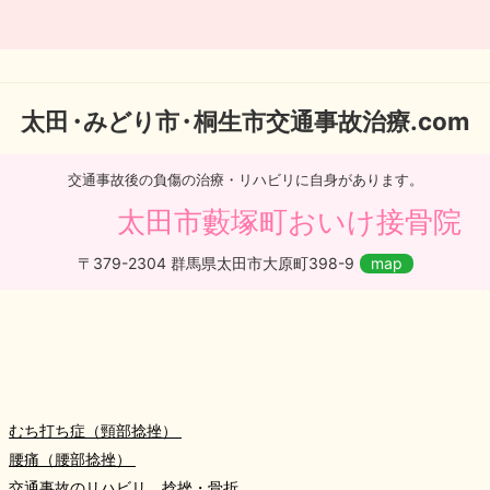
太
田・
みどり
市・
桐生市交通事故治療.com
交通事故後の負傷の治療・リハビリに自身があります。
太田市藪塚町おいけ接骨院
〒379-2304 群馬県太田市大原町398-9
map
むち打ち症（頸部捻挫）
腰痛（腰部捻挫）
交通事故のリハビリ、捻挫・骨折