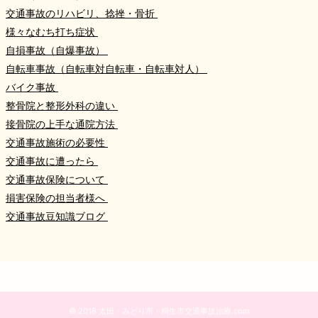
交通事故のリハビリ、捻挫・骨折
様々なむち打ち症状
自損事故（自爆事故）
自転車事故（自転車対自転車・自転車対人）
バイク事故
整骨院と整形外科の違い
接骨院の上手な通院方法
交通事故施術の必要性
交通事故に遭ったら
交通事故保険について
損害保険の担当者様へ
交通事故豆知識ブログ
© 2018 太田・みどり市・桐生市交通事故治療.com