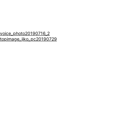
閉じる
voice_photo20190716_2
topimage_jiko_pc20190729