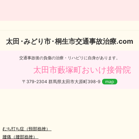
太
田・
みどり
市・
桐生市交通事故治療.com
交通事故後の負傷の治療・リハビリに自身があります。
太田市藪塚町おいけ接骨院
〒379-2304 群馬県太田市大原町398-9
map
むち打ち症（頸部捻挫）
腰痛（腰部捻挫）