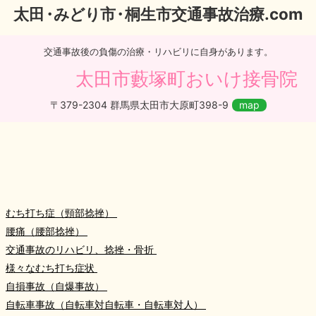
太
田・
みどり
市・
桐生市交通事故治療.com
交通事故後の負傷の治療・リハビリに自身があります。
太田市藪塚町おいけ接骨院
〒379-2304 群馬県太田市大原町398-9
map
むち打ち症（頸部捻挫）
腰痛（腰部捻挫）
交通事故のリハビリ、捻挫・骨折
様々なむち打ち症状
自損事故（自爆事故）
自転車事故（自転車対自転車・自転車対人）