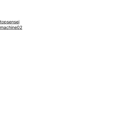
閉じる
topsensei
machine02