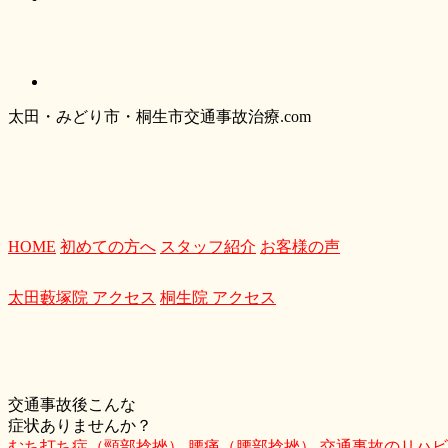
太
田・
みどり
市・
桐生市交通事故治療.com
HOME
初めての方へ
スタッフ紹介
お客様の声
太田藪塚院 アクセス
桐生院 アクセス
交通事故後こんな
症状ありませんか？
むち打ち症（頸部捻挫）
腰痛（腰部捻挫）
交通事故のリハビ