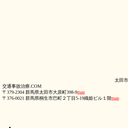
太田
交通事故治療.COM
〒379-2304 群馬県太田市大原町398-9
map
〒376-0021 群馬県桐生市巴町２丁目5‐19織姫ビル１階
map