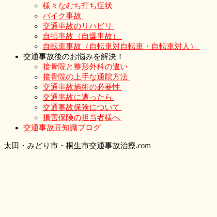
様々なむち打ち症状
バイク事故
交通事故のリハビリ
自損事故（自爆事故）
自転車事故（自転車対自転車・自転車対人）
交通事故後のお悩みを解決！
接骨院と整形外科の違い
接骨院の上手な通院方法
交通事故施術の必要性
交通事故に遭ったら
交通事故保険について
損害保険の担当者様へ
交通事故豆知識ブログ
太
田・
みどり
市・
桐生市交通事故治療.com