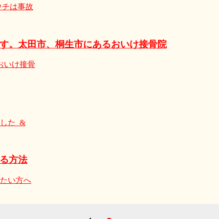
ウチは事故
す。太田市、桐生市にあるおいけ接骨院
おいけ接骨
した &
る方法
たい方へ