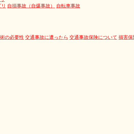
ビリ
自損事故（自爆事故）
自転車事故
術の必要性
交通事故に遭ったら
交通事故保険について
損害保