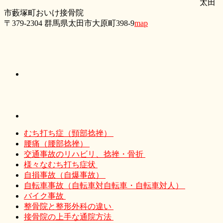
太田
市藪塚町おいけ接骨院
〒379-2304 群馬県太田市大原町398-9
map
むち打ち症（頸部捻挫）
腰痛（腰部捻挫）
交通事故のリハビリ、捻挫・骨折
様々なむち打ち症状
自損事故（自爆事故）
自転車事故（自転車対自転車・自転車対人）
バイク事故
整骨院と整形外科の違い
接骨院の上手な通院方法