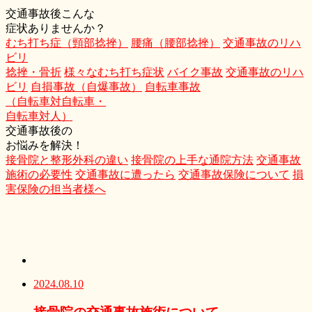
交通事故後こんな
症状ありませんか？
むち打ち症（頸部捻挫）
腰痛（腰部捻挫）
交通事故のリハ
ビリ
捻挫・骨折
様々なむち打ち症状
バイク事故
交通事故のリハ
ビリ
自損事故（自爆事故）
自転車事故
（自転車対自転車・
自転車対人）
交通事故後の
お悩みを解決！
接骨院と整形外科の違い
接骨院の上手な通院方法
交通事故
施術の必要性
交通事故に遭ったら
交通事故保険について
損
害保険の担当者様へ
2024.08.10