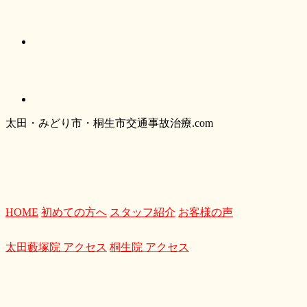
太
田・
みどり
市・
桐生市交通事故治療.com
HOME
初めての方へ
スタッフ紹介
お客様の声
太田藪塚院 アクセス
桐生院 アクセス