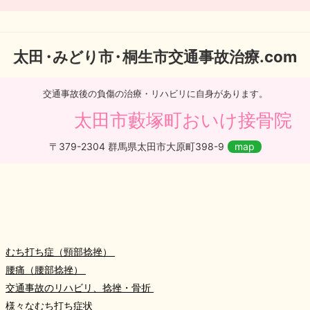
太
田・
みどり
市・
桐生市交通事故治療.com
交通事故後の負傷の治療・リハビリに自身があります。
太田市藪塚町おいけ接骨院
〒379-2304 群馬県太田市大原町398-9
map
むち打ち症（頸部捻挫）
腰痛（腰部捻挫）
交通事故のリハビリ、捻挫・骨折
様々なむち打ち症状