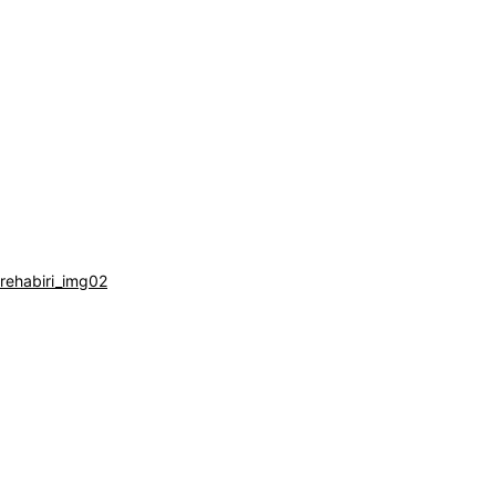
閉じる
rehabiri_img02