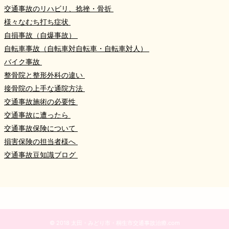
交通事故のリハビリ、捻挫・骨折
様々なむち打ち症状
自損事故（自爆事故）
自転車事故（自転車対自転車・自転車対人）
バイク事故
整骨院と整形外科の違い
接骨院の上手な通院方法
交通事故施術の必要性
交通事故に遭ったら
交通事故保険について
損害保険の担当者様へ
交通事故豆知識ブログ
© 2018 太田・みどり市・桐生市交通事故治療.com