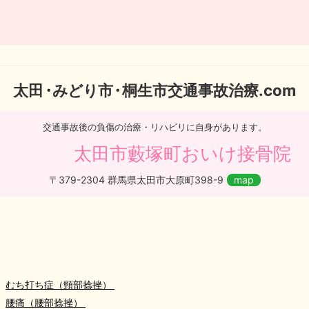
太
田・
みどり
市・
桐生市交通事故治療.com
交通事故後の負傷の治療・リハビリに自身があります。
太田市藪塚町おいけ接骨院
〒379-2304 群馬県太田市大原町398-9
map
むち打ち症（頸部捻挫）
腰痛（腰部捻挫）