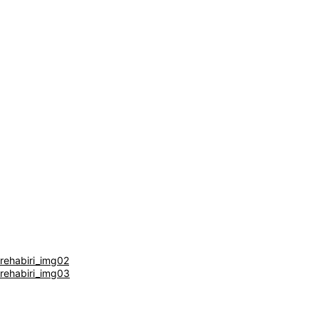
閉じる
rehabiri_img02
rehabiri_img03