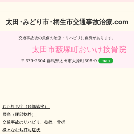
太
田・
みどり
市・
桐生市交通事故治療.com
交通事故後の負傷の治療・リハビリに自身があります。
太田市藪塚町おいけ接骨院
〒379-2304 群馬県太田市大原町398-9
map
むち打ち症（頸部捻挫）
腰痛（腰部捻挫）
交通事故のリハビリ、捻挫・骨折
様々なむち打ち症状