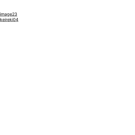
image23
keireki04