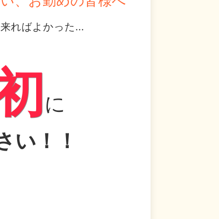
まい、お勤めの皆様へ
ればよかった...
、
初
に
さい！！