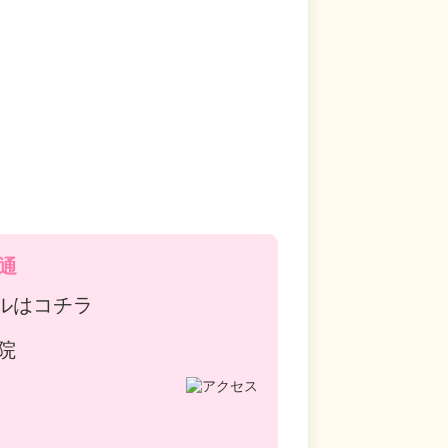
通
ルはコチラ
院