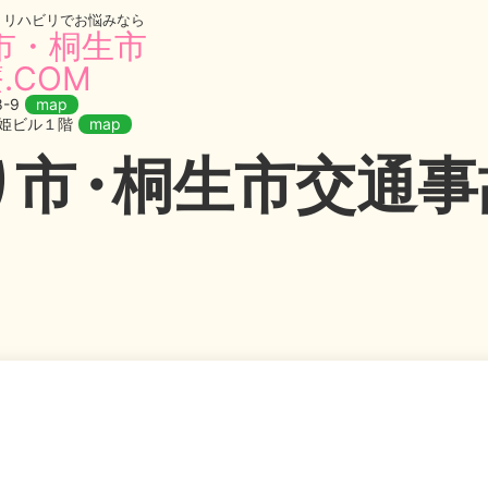
・リハビリでお悩みなら
市・桐生市
.COM
-9
map
織姫ビル１階
map
り
市・
桐生市交通事故