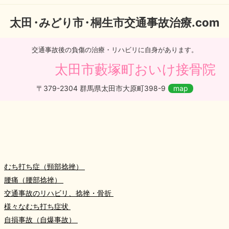
太
田・
みどり
市・
桐生市交通事故治療.com
交通事故後の負傷の治療・リハビリに自身があります。
太田市藪塚町おいけ接骨院
〒379-2304 群馬県太田市大原町398-9
map
むち打ち症（頸部捻挫）
腰痛（腰部捻挫）
交通事故のリハビリ、捻挫・骨折
様々なむち打ち症状
自損事故（自爆事故）