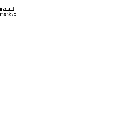
iryou_4
menkyo