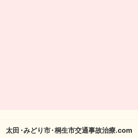
太
田・
みどり
市・
桐生市交通事故治療.com