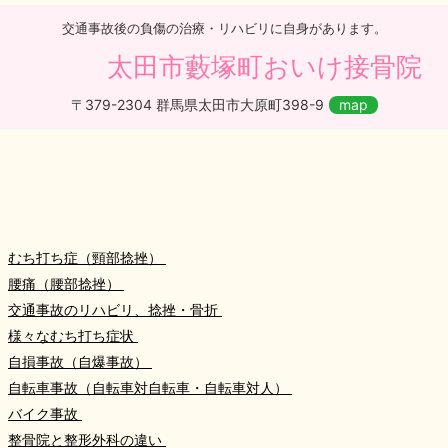
交通事故後の負傷の治療・リハビリに自身があります。
太田市藪塚町おいけ接骨院
〒379-2304 群馬県太田市大原町398-9
map
むち打ち症（頸部捻挫）
腰痛（腰部捻挫）
交通事故のリハビリ、捻挫・骨折
様々なむち打ち症状
自損事故（自爆事故）
自転車事故（自転車対自転車・自転車対人）
バイク事故
整骨院と整形外科の違い