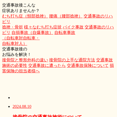
交通事故後こんな
症状ありませんか？
むち打ち症（頸部捻挫）
腰痛（腰部捻挫）
交通事故のリハ
ビリ
捻挫・骨折
様々なむち打ち症状
バイク事故
交通事故のリハ
ビリ
自損事故（自爆事故）
自転車事故
（自転車対自転車・
自転車対人）
交通事故後の
お悩みを解決！
接骨院と整形外科の違い
接骨院の上手な通院方法
交通事故
施術の必要性
交通事故に遭ったら
交通事故保険について
損
害保険の担当者様へ
2024.08.10