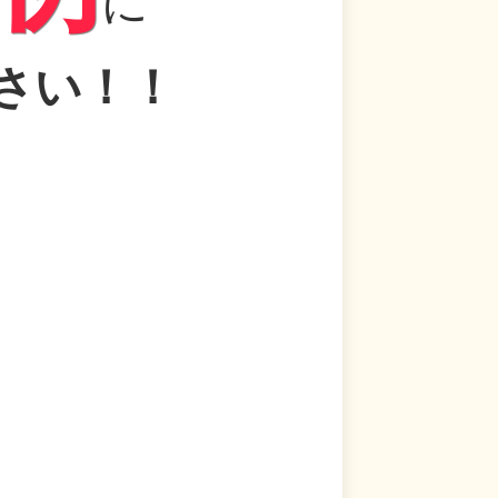
に
さい！！