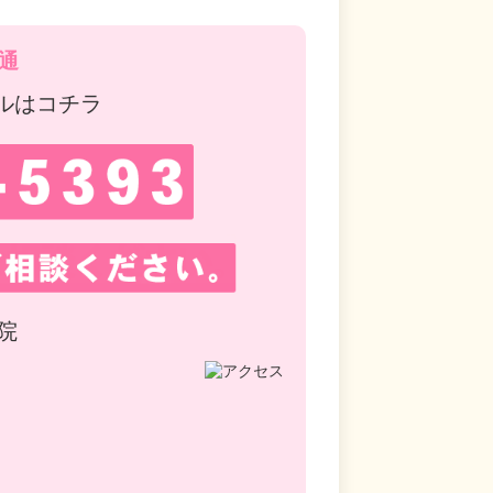
通
ルはコチラ
院