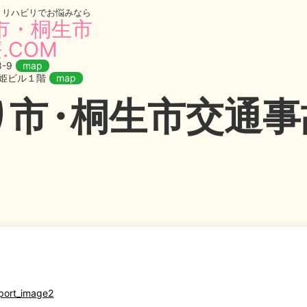
・リハビリでお悩みなら
市・桐生市
.COM
-9
map
織姫ビル１階
map
り
市・
桐生市交通事故
port_image2