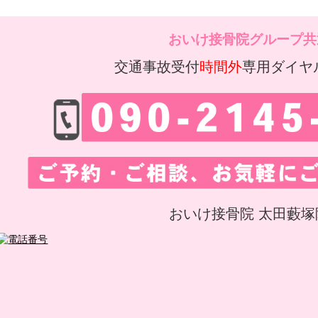
おいけ接骨院グループ共
交通事故受付
時間外
専用ダイヤ
おいけ接骨院 太田藪塚