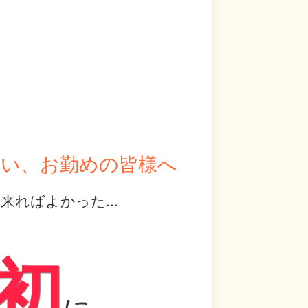
まい、お勤めの皆様へ
ればよかった...
、
初