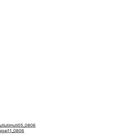
utiutimuti05_0806
higai11_0806