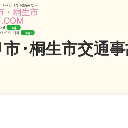
・リハビリでお悩みなら
市・桐生市
.COM
-9
map
織姫ビル１階
map
り
市・
桐生市交通事故