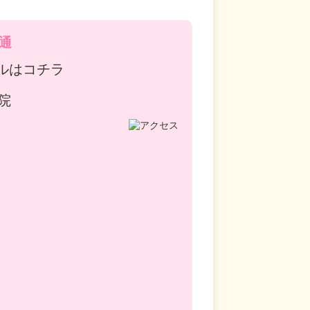
通
ルはコチラ
院