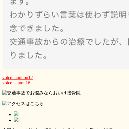
voice_houhou12
voice_tantou16