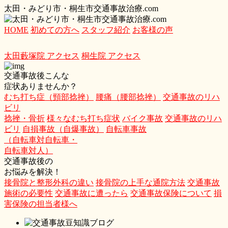
太
田・
みどり
市・
桐生市交通事故治療.com
HOME
初めての方へ
スタッフ紹介
お客様の声
太田藪塚院 アクセス
桐生院 アクセス
交通事故後こんな
症状ありませんか？
むち打ち症（頸部捻挫）
腰痛（腰部捻挫）
交通事故のリハ
ビリ
捻挫・骨折
様々なむち打ち症状
バイク事故
交通事故のリハ
ビリ
自損事故（自爆事故）
自転車事故
（自転車対自転車・
自転車対人）
交通事故後の
お悩みを解決！
接骨院と整形外科の違い
接骨院の上手な通院方法
交通事故
施術の必要性
交通事故に遭ったら
交通事故保険について
損
害保険の担当者様へ