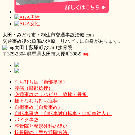
太
田・
みどり
市・
桐生市交通事故治療.com
交通事故後の負傷の治療・リハビリに自身があります。
太田市藪塚町おいけ接骨院
〒379-2304 群馬県太田市大原町398-9
map
むち打ち症（頸部捻挫）
腰痛（腰部捻挫）
交通事故のリハビリ、捻挫・骨折
様々なむち打ち症状
自損事故（自爆事故）
自転車事故（自転車対自転車・自転車対人）
バイク事故
整骨院と整形外科の違い
接骨院の上手な通院方法