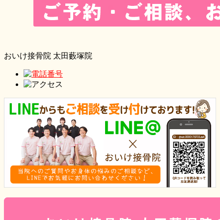
おいけ接骨院 太田藪塚院