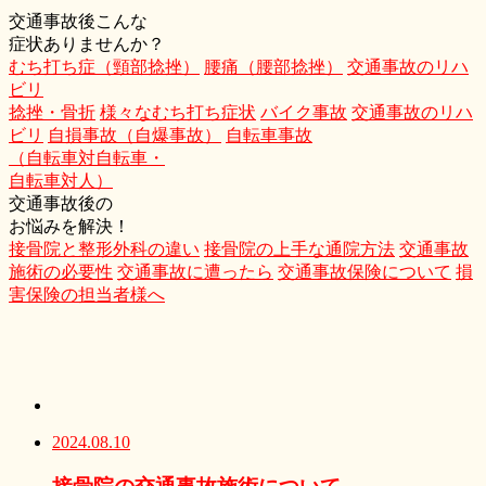
交通事故後こんな
症状ありませんか？
むち打ち症（頸部捻挫）
腰痛（腰部捻挫）
交通事故のリハ
ビリ
捻挫・骨折
様々なむち打ち症状
バイク事故
交通事故のリハ
ビリ
自損事故（自爆事故）
自転車事故
（自転車対自転車・
自転車対人）
交通事故後の
お悩みを解決！
接骨院と整形外科の違い
接骨院の上手な通院方法
交通事故
施術の必要性
交通事故に遭ったら
交通事故保険について
損
害保険の担当者様へ
2024.08.10