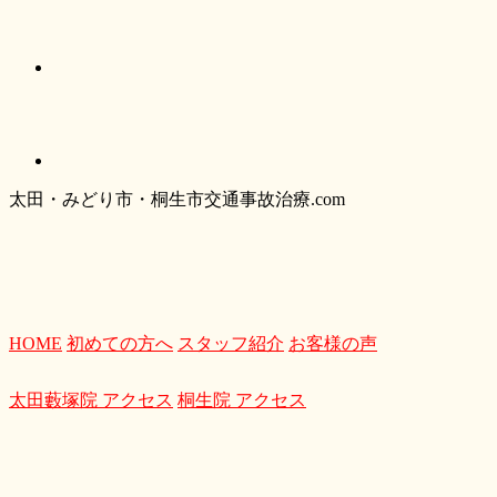
太
田・
みどり
市・
桐生市交通事故治療.com
HOME
初めての方へ
スタッフ紹介
お客様の声
太田藪塚院 アクセス
桐生院 アクセス