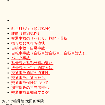
むち打ち症（頸部捻挫）
腰痛（腰部捻挫）
交通事故のリハビリ、捻挫・骨折
様々なむち打ち症状
自損事故（自爆事故）
自転車事故（自転車対自転車・自転車対人）
バイク事故
整骨院と整形外科の違い
接骨院の上手な通院方法
交通事故施術の必要性
交通事故に遭ったら
交通事故保険について
損害保険の担当者様へ
交通事故豆知識ブログ
おいけ接骨院 太田藪塚院