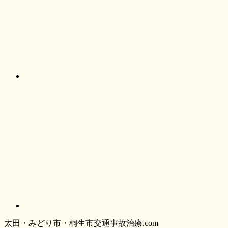
太
田・
みどり
市・
桐生市交通事故治療.com