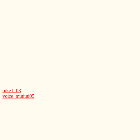
oike1_03
voice_mutiuti05