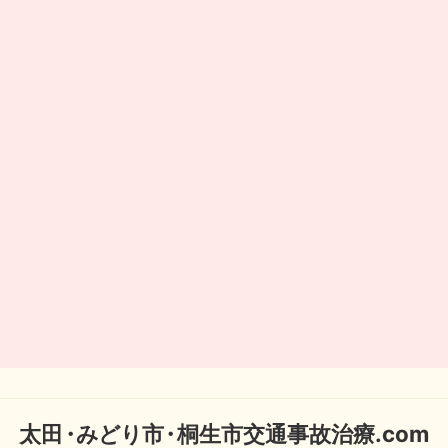
太
田・
みどり
市・
桐生市交通事故治療.com