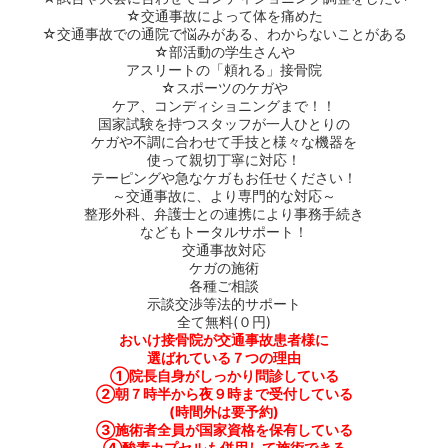
☆
交通事故によって体を痛めた
☆
交通事故での通院で悩みがある、わからないことがある
☆
部活動の学生さんや
アスリートの「頼れる」接骨院
☆
スポーツのケガや
ケア、コンディショニングまで！！
国家試験を持つスタッフが一人ひとりの
ケガや不調に合わせて手技と様々な機器を
使って親切丁寧に対応！
テーピングや急なケガもお任せください！
～交通事故に、より専門的な対応～
整形外科、弁護士との連携により事務手続き
などもトータルサポート！
交通事故対応
ケガの施術
各種ご相談
示談交渉等法的サポート
全て無料
(
０円
)
おいけ接骨院が交通事故患者様に
選ばれている７つの理由
①
院長自身がしっかり問診している
②
朝７時半から夜９時まで受付している
(
時間外は要予約
)
③
施術者全員が国家資格を保有している
④
酸素カプセルも併用して施術できる