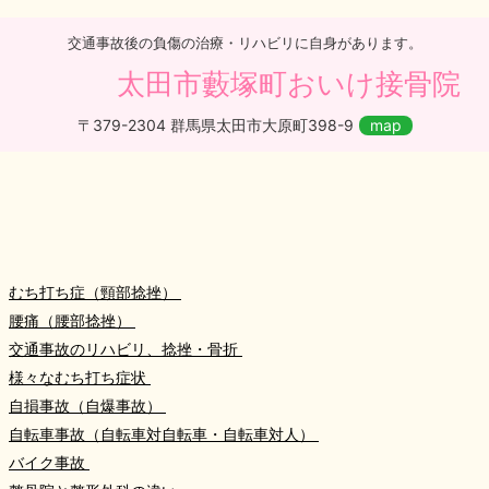
交通事故後の負傷の治療・リハビリに自身があります。
太田市藪塚町おいけ接骨院
〒379-2304 群馬県太田市大原町398-9
map
むち打ち症（頸部捻挫）
腰痛（腰部捻挫）
交通事故のリハビリ、捻挫・骨折
様々なむち打ち症状
自損事故（自爆事故）
自転車事故（自転車対自転車・自転車対人）
バイク事故