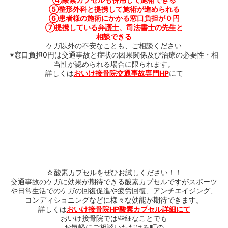
⑤
整形外科と提携して施術が進められる
⑥
患者様の施術にかかる窓口負担が０円
⑦
提携している弁護士、司法書士の先生と
相談できる
ケガ以外の不安なことも、ご相談ください
※窓口負担
0
円は交通事故と症状の因果関係及び治療の必要性・相
当性が認められる場合に限られます。
詳しくは
おいけ接骨院交通事故専門HP
にて
☆
酸素カプセルをぜひお試しください！！
交通事故のケガに効果が期待できる酸素カプセルですがスポーツ
や日常生活でのケガの回復促進や疲労回復、アンチエイジング、
コンディショニングなどに様々な効能が期待できます。
詳しくは
おいけ接骨院HP酸素カプセル詳細にて
おいけ接骨院では些細なことでも
お気軽にご相談いただける町の