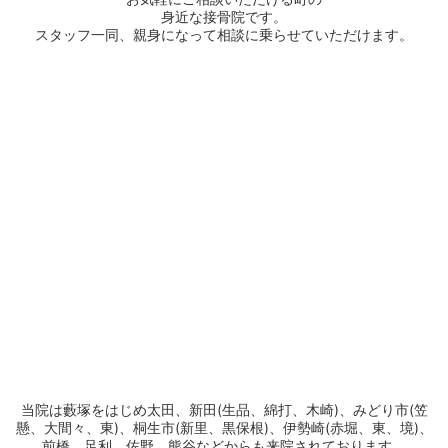
身近な接骨院です。
スタッフ一同、親身になって相談に乗らせていただけます。
当院は藪塚をはじめ太田、新田
(
生品、綿打、木崎
)
、みどり市
(
笠
懸、大間々、東
)
、桐生市
(
新里、黒保根
)
、伊勢崎
(
赤堀、東、境
)
、
前橋、足利、佐野、熊谷などからも来院されております。