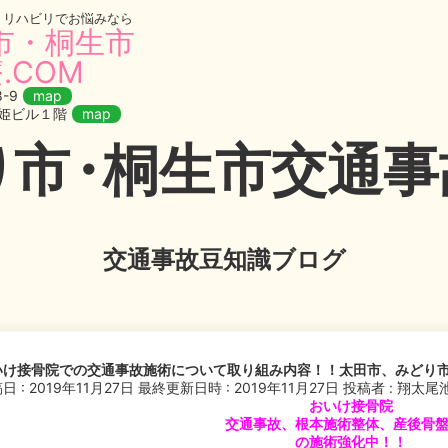
・リハビリでお悩みなら
市・桐生市
.COM
-9
map
織姫ビル１階
map
り
市・
桐生市交通事故
交通事故豆知識ブログ
いけ接骨院での交通事故施術について取り組み内容！！太田市、みどり
日 : 2019年11月27日
最終更新日時 : 2019年11月27日
投稿者 :
翔太尾
おいけ接骨院
交通事故、根本施術整体、産後骨
の施術強化中！！