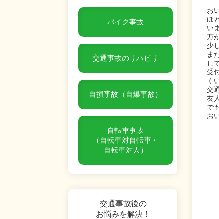
お
ほ
バイク事故
い
万
少
ま
交通事故のリハビリ
し
受
く
交
自損事故（自爆事故）
友
で
お
自転車事故
（自転車対自転車・
自転車対人）
交通事故後の
お悩みを解決！