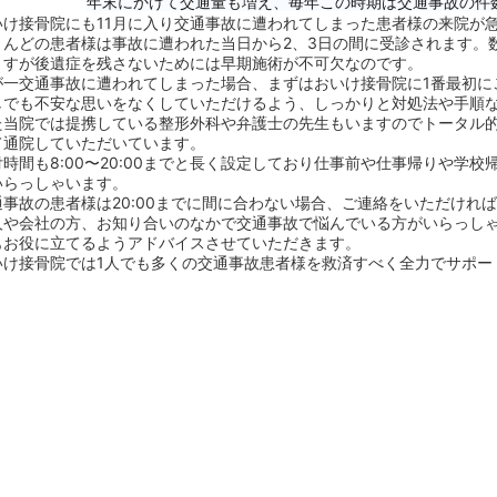
年末にかけて交通量も増え、毎年この時期は交通事故の件
いけ接骨院にも11月に入り交通事故に遭われてしまった患者様の来院が
とんどの患者様は事故に遭われた当日から2、3日の間に受診されます。
ますが後遺症を残さないためには早期施術が不可欠なのです。
が一交通事故に遭われてしまった場合、まずはおいけ接骨院に1番最初に
しでも不安な思いをなくしていただけるよう、しっかりと対処法や手順
た当院では提携している整形外科や弁護士の先生もいますのでトータル
て通院していただいています。
付時間も8:00〜20:00までと長く設定しており仕事前や仕事帰りや学
いらっしゃいます。
通事故の患者様は20:00までに間に合わない場合、ご連絡をいただければ
人や会社の方、お知り合いのなかで交通事故で悩んでいる方がいらっし
もお役に立てるようアドバイスさせていただきます。
いけ接骨院では1人でも多くの交通事故患者様を救済すべく全力でサポー