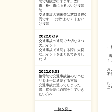
院で通院は出来ます。太田
市、桐生市にあるおいけ接骨
院
交通事故の施術費は窓口負担0
円です！（例外あり）｜おい
け接骨
2022.07.19
交通事故の通院で大切な３つ
のポイント
こ
交通事故で通院する際に大切
なポイントをまとめてみまし
た &
く
お
2022.06.03
不
接骨院で交通事故後のリハビ
リを上手に通院する方法
お
交通事故に遭ってしまった
当
際、接骨院に通院をしていき
たい方へ
一覧を見る