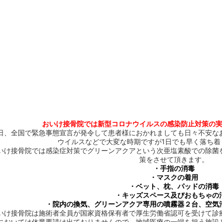
おいけ接骨院では新型コロナウイルスの感染防止対策の
日、全国で緊急事態宣言が発令して患者様におかれましても日々不安な
ウイルスなどで大変な時期ですが1日でも早く落ち着
いけ接骨院では感染症対策でグリーンアクアという次亜塩素酸での除菌
策をさせて頂きます。
・手指の消毒
・マスクの着用
・ベット、枕、パッドの消毒
・キッズスペース及びおもちゃの
・院内の換気、グリーンアクア専用の噴霧器２台、空気
いけ接骨院は施術者全員が国家資格保有者で厚生労働省認可を受けて診
においては休業要請は出ておりませんので、地域医療の一端を担う施設