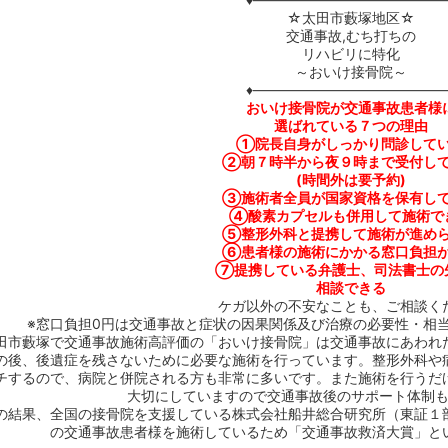
☆太田市藪塚地区☆
交通事故,むち打ちの
リハビリに特化
～おいけ接骨院～
♦――――――――――――――
おいけ接骨院が交通事故患者様
選ばれている７つの理由
①院長自身がしっかり問診して
②朝７時半から夜９時まで受付し
(時間外は要予約)
③施術者全員が国家資格を保有し
④酸素カプセルも併用して施術で
⑤整形外科と提携して施術が進め
⑥患者様の施術にかかる窓口負担
⑦提携している弁護士、司法書士の
相談できる
ケガ以外の不安なことも、ご相談く
※窓口負担0円は交通事故と症状の因果関係及び治療の必要性・相
田市藪塚で交通事故施術高評価の「おいけ接骨院」は交通事故にあわれ
の後、後遺症を残さないために必要な施術を行っています。整形外科や
チするので、病院と併院される方も非常に多いです。また施術を行うだ
大切にしていますので交通事故後のサポート体制
の結果、全国の接骨院を支援している株式会社船井総合研究所（東証１
の交通事故患者様を施術しているため「交通事故救済大賞」と