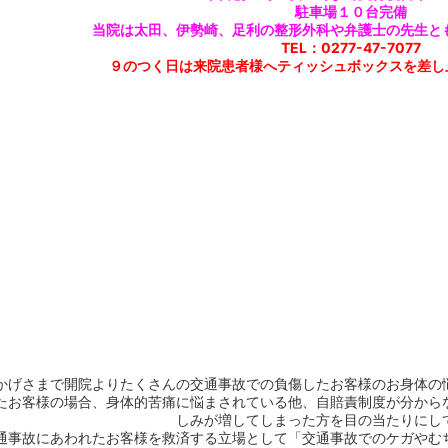
駐車場１０台完備
当院は太田、伊勢崎、足利の整形外科や
弁護士の先生と
TEL：0277-47-7077
９のつく日は来院患者様へティッシュボックスを差し上
かげさまで開院よりたくさんの交通事故での負傷したお客様のお身体の
たお客様の場合、身体的苦痛に悩まされている他、自賠責制度が分から
しみが増してしまった方を目の当たりにし
通事故にあわれたお客様を救済する立場として「交通事故でのケガやむ