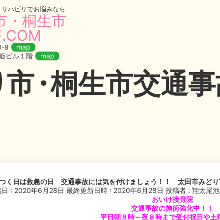
・リハビリでお悩みなら
市・桐生市
.COM
-9
map
織姫ビル１階
map
り
市・
桐生市交通事故
のつく日は救急の日 交通事故には気を付けましょう！！ 太田市みどり
日 : 2020年6月28日
最終更新日時 : 2020年6月28日
投稿者 :
翔太尾池
おいけ接骨院
交通事故
の施術強化中！！
平日朝８時～夜８時まで受付
祝日や土