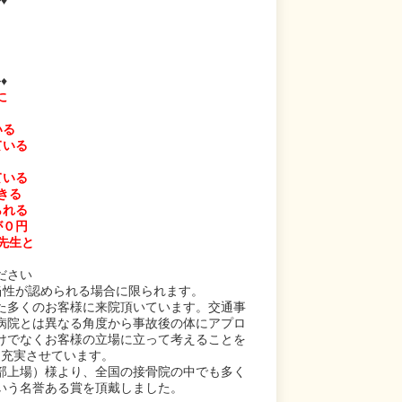
♦
に
いる
ている
ている
きる
られる
が０円
先生と
ださい
当性が認められる場合に限られます。
た多くのお客様に来院頂いています。交通事
病院とは異なる角度から事故後の体にアプロ
けでなくお客様の立場に立って考えることを
も充実させています。
部上場）様より、全国の接骨院の中でも多く
いう名誉ある賞を頂戴しました。