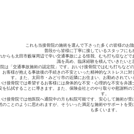
これも当接骨院の施術を選んで下さった多くの皆様のお
普段から皆様に丁寧に接しているスタッフにも
れからも太田市藪塚周辺で辛い交通事故による怪我、むち打ち症などで
識を高め、臨床経験を積んでいきたいと
当院は「交通事故施術の認定院」です。おいけ接骨院ではむち打ちなど
、お客様が抱える事故後の手続きの不安といった精神的なストレスに対
す。また、太田市・みどり市の近隣にお住まい、お勤めされてい
いけ接骨院では希望するお客様には身体的な不安・心理的な不安を弁護
安を払拭することに導きます。また、保険会社とのやり取りや慰謝料の
す。
いけ接骨院では他医院へ通院中の方も転院可能です、安心して施術が受
然のことのように思われますが、そういった満足な施術やサポートを受
も多くいます。