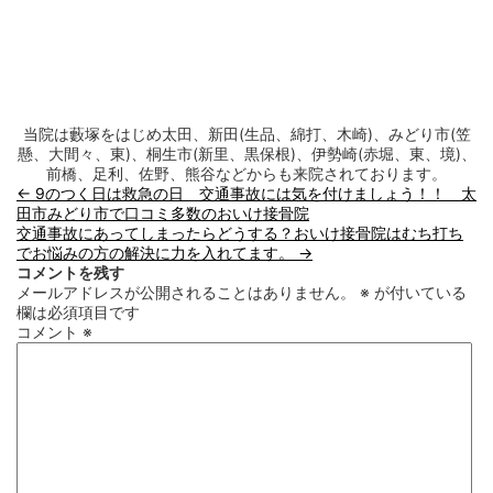
当院は藪塚をはじめ太田、新田(生品、綿打、木崎)、みどり市(笠
懸、大間々、東)、桐生市(新里、黒保根)、伊勢崎(赤堀、東、境)、
前橋、足利、佐野、熊谷などからも来院されております。
←
9のつく日は救急の日 交通事故には気を付けましょう！！ 太
田市みどり市で口コミ多数のおいけ接骨院
交通事故にあってしまったらどうする？おいけ接骨院はむち打ち
でお悩みの方の解決に力を入れてます。
→
コメントを残す
メールアドレスが公開されることはありません。
※
が付いている
欄は必須項目です
コメント
※