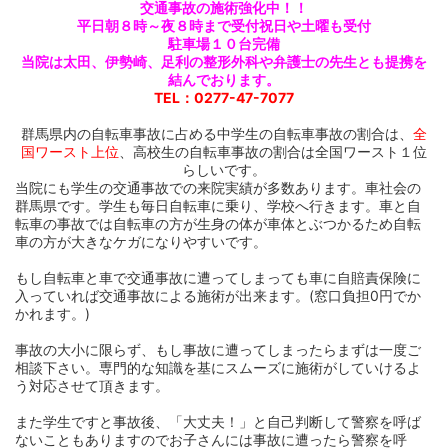
交通事故
の施術強化中！！
平日朝８時～夜８時まで受付
祝日や土曜も受付
駐車場１０台完備
閉じる
当院は太田、伊勢崎、足利の整形外科や
弁護士の先生とも
提携を
結んでおります。
TEL：0277-47-7077
群馬県内の自転車事故に占める中学生の自転車事故の割合は、
全
国ワースト上位
、高校生の自転車事故の割合は全国ワースト１位
らしいです。
当院にも学生の交通事故での来院実績が多数あります。車社会の
群馬県です。学生も毎日自転車に乗り、学校へ行きます。車と自
転車の事故では自転車の方が生身の体が車体とぶつかるため自転
車の方が大きなケガになりやすいです。
もし自転車と車で交通事故に遭ってしまっても車に自賠責保険に
入っていれば交通事故による施術が出来ます。(窓口負担0円でか
かれます。)
事故の大小に限らず、もし事故に遭ってしまったらまずは一度ご
相談下さい。専門的な知識を基にスムーズに施術がしていけるよ
う対応させて頂きます。
また学生ですと事故後、「大丈夫！」と自己判断して警察を呼ば
ないこともありますのでお子さんには事故に遭ったら警察を呼