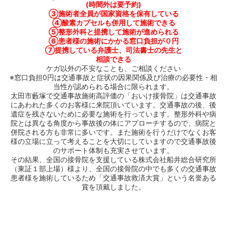
(時間外は要予約)
③施術者全員が国家資格を保有している
④酸素カプセルも併用して施術できる
⑤整形外科と提携して施術が進められる
⑥患者様の施術にかかる窓口負担が０円
⑦提携している弁護士、司法書士の先生と
相談できる
ケガ以外の不安なことも、ご相談ください
※窓口負担0円は交通事故と症状の因果関係及び治療の必要性・相
当性が認められる場合に限られます。
太田市藪塚で交通事故施術高評価の「おいけ接骨院」は交通事故
にあわれた多くのお客様に来院頂いています。交通事故の後、後
遺症を残さないために必要な施術を行っています。整形外科や病
院とは異なる角度から事故後の体にアプローチするので、病院と
併院される方も非常に多いです。また施術を行うだけでなくお客
様の立場に立って考えることを大切にしていますので交通事故後
のサポート体制も充実させています。
その結果、全国の接骨院を支援している株式会社船井総合研究所
（東証１部上場）様より、全国の接骨院の中でも多くの交通事故
患者様を施術しているため「交通事故救済大賞」という名誉ある
賞を頂戴しました。