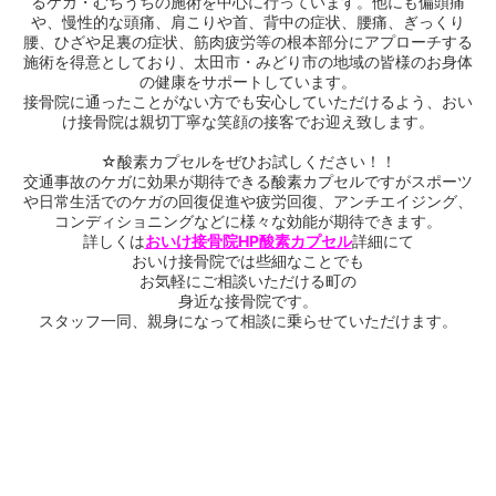
るケガ・むちうちの施術を中心に行っています。他にも偏頭痛
や、慢性的な頭痛、肩こりや首、背中の症状、腰痛、ぎっくり
腰、ひざや足裏の症状、筋肉疲労等の根本部分にアプローチする
施術を得意としており、太田市・みどり市の地域の皆様のお身体
の健康をサポートしています。
接骨院に通ったことがない方でも安心していただけるよう、おい
け接骨院は親切丁寧な笑顔の接客でお迎え致します。
☆酸素カプセルをぜひお試しください！！
交通事故のケガに効果が期待できる酸素カプセルですがスポーツ
や日常生活でのケガの回復促進や疲労回復、アンチエイジング、
コンディショニングなどに様々な効能が期待できます。
詳しくは
おいけ接骨院HP酸素カプセル
詳細にて
おいけ接骨院では些細なことでも
お気軽にご相談いただける町の
身近な接骨院です。
スタッフ一同、親身になって相談に乗らせていただけます。