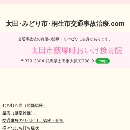
太
田・
みどり
市・
桐生市交通事故治療.com
交通事故後の負傷の治療・リハビリに自身があります。
太田市藪塚町おいけ接骨院
〒379-2304 群馬県太田市大原町398-9
map
むち打ち症（頸部捻挫）
腰痛（腰部捻挫）
交通事故のリハビリ、捻挫・骨折
様々なむち打ち症状