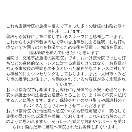
これも当接骨院の施術を選んで下さった多くの皆様のお陰と厚く
お礼申し上げます。
普段から皆様に丁寧に接しているスタッフにも感謝しています。
これからも太田市藪塚周辺で辛い交通事故による怪我、むち打ち
症などでお困りの方を救済するため技術を研鑽し、知識を高め、
臨床経験を積んでいきたいと思います！
当院は「交通事故施術の認定院」です。おいけ接骨院ではむち打
ちなどの身体的なストレスに対する処置だけではなく、お客様が
抱える事故後の手続きの不安といった精神的なストレスに対して
も積極的にカウンセリングをしております。また、太田市・みど
り市の近隣にお住まい、お勤めされているお客様が多く来院され
ています。
おいけ接骨院では希望するお客様には身体的な不安・心理的な不
安を弁護士や司法書士と連携をとることで、より早く不安を払拭
することに導きます。また、保険会社とのやり取りや慰謝料のア
ドバイスなどもサポートさせていただきます。
おいけ接骨院では他医院へ通院中の方も転院可能です、安心して
施術が受けられる環境を整備しております。これらは当然のこと
のように思われますが、そういった満足な施術やサポートを受け
られず悩んだ末に当院へ来院されたお客様も多くいます。