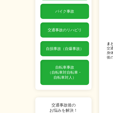
バイク事故
交通事故のリハビリ
ま
交
自損事故（自爆事故）
身
後
自転車事故
（自転車対自転車・
自転車対人）
交通事故後の
お悩みを解決！