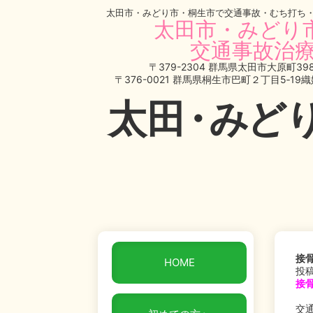
太田市・みどり市・桐生市で交通事故・むち打ち
太田市・みどり
交通事故治療
〒379-2304 群馬県太田市大原町398
〒376-0021 群馬県桐生市巴町２丁目5‐19
太
田・
みど
接
HOME
投稿
接
交