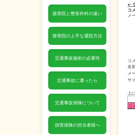
←
コ
接骨院と整形外科の違い
メ
接骨院の上手な通院方法
交通事故施術の必要性
コ
名
メ
サ
交通事故に遭ったら
上
交通事故保険について
損害保険の担当者様へ