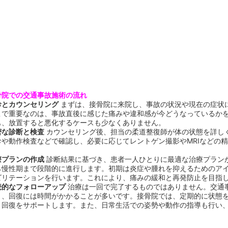
骨院での交通事故施術の流れ
診とカウンセリング
まずは、接骨院に来院し、事故の状況や現在の症状
こで重要なのは、事故直後に感じた痛みや違和感が今どうなっているか
も、放置すると悪化するケースも少なくありません。
密な診断と検査
カウンセリング後、担当の柔道整復師が体の状態を詳し
診や動作検査などで確認し、必要に応じてレントゲン撮影やMRIなどの
。
療プランの作成
診断結果に基づき、患者一人ひとりに最適な治療プラン
ら慢性期まで段階的に進行します。初期は炎症や腫れを抑えるためのア
ビリテーションを行います。これにより、痛みの緩和と再発防止を目指
続的なフォローアップ
治療は一回で完了するものではありません。交通
く、回復には時間がかかることが多いです。接骨院では、定期的に状態
、回復をサポートします。また、日常生活での姿勢や動作の指導も行い