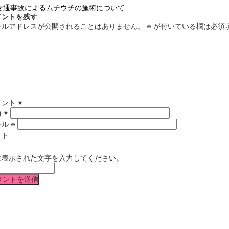
交通事故によるムチウチの施術について
メントを残す
ールアドレスが公開されることはありません。
※
が付いている欄は必須
メント
※
前
※
ール
※
イト
に表示された文字を入力してください。