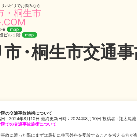
・リハビリでお悩みなら
市・桐生市
.COM
-9
map
織姫ビル１階
map
り
市・
桐生市交通事故
骨院の交通事故施術について
日 : 2024年8月10日
最終更新日時 : 2024年8月10日
投稿者 :
翔太尾池
骨院での交通事故施術について
通事故に遭った際にまずは最初に整形外科を受診することを考える方が