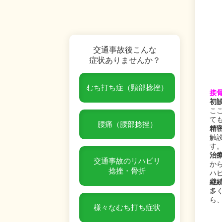
交通事故後こんな
症状ありませんか？
むち打ち症（頸部捻挫）
接
初
こ
て
腰痛（腰部捻挫）
精
触
す
治
交通事故のリハビリ
か
捻挫・骨折
ハ
継
多
ら
様々なむち打ち症状