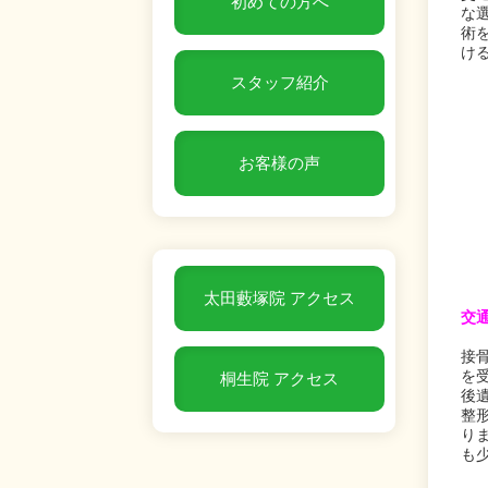
初めての方へ
な
術
け
スタッフ紹介
お客様の声
太田藪塚院 アクセス
交
接
を
桐生院 アクセス
後
整
り
も