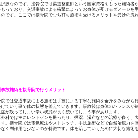
選択肢なのです。接骨院では柔道整復師という国家資格をもった施術者
をもっており、交通事故による衝撃によってお身体が受けるダメージを
るのです。ここでは接骨院でむち打ち施術を受けるメリットや受診の流
通事故施術を接骨院で行うメリット
骨院では交通事故による施術は手技による丁寧な施術を全身をみながら
受けていく事で体の状態を整えていきます。事故後は身体のバランスが
遺症が残ってしまい辛い状態が長く続いてしまう事があります。
形外科では主にレントゲンを撮ったり、投薬、湿布などの治療が多く、
ます。接骨院では電気療法やストレッチ、手技施術などで自然治癒力を
少なく副作用も少ないのが特徴です。体を治していくために大切な施術