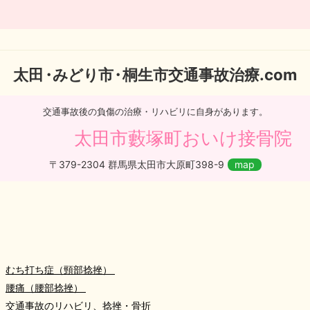
太
田・
みどり
市・
桐生市交通事故治療.com
交通事故後の負傷の治療・リハビリに自身があります。
太田市藪塚町おいけ接骨院
〒379-2304 群馬県太田市大原町398-9
map
むち打ち症（頸部捻挫）
腰痛（腰部捻挫）
交通事故のリハビリ、捻挫・骨折