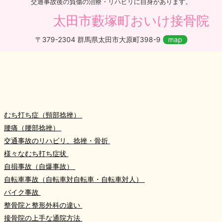
交通事故後の負傷の治療・リハビリに自身があります。
太田市藪塚町おいけ接骨院
〒379-2304 群馬県太田市大原町398-9
map
むち打ち症（頸部捻挫）
腰痛（腰部捻挫）
交通事故のリハビリ、捻挫・骨折
様々なむち打ち症状
自損事故（自爆事故）
自転車事故（自転車対自転車・自転車対人）
バイク事故
整骨院と整形外科の違い
接骨院の上手な通院方法