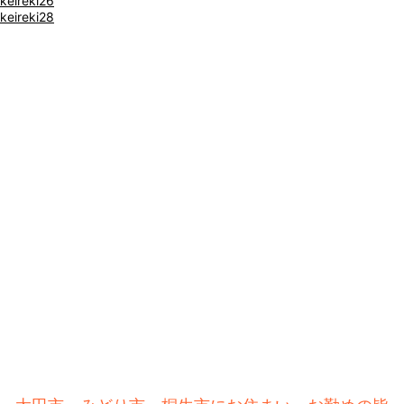
keireki26
keireki28