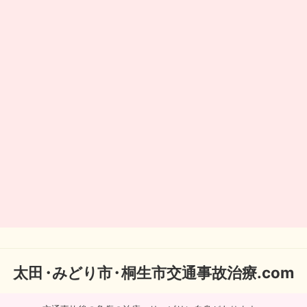
太
田・
みどり
市・
桐生市交通事故治療.com