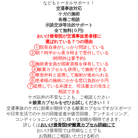
などもトータルサポート！
交通事故対応
ケガの施術
各種ご相談
示談交渉等法的サポート
全て無料
(
０円
)
おいけ接骨院が交通事故患者様に
選ばれている７つの理由
①院長自身がしっかり問診している
②朝７時半から夜９時まで受付している
(時間外は要予約)
③施術者全員が国家資格を保有している
④酸素カプセルも併用して施術できる
⑤整形外科と提携して施術が進められる
⑥患者様の施術にかかる窓口負担が０円
⑦提携している弁護士、司法書士の先生と
相談できる
ケガ以外の不安なことも、ご相談ください
☆
酸素カプセルをぜひお試しください！！
交通事故のケガに効果が期待できる酸素カプセルですがスポーツ
や日常生活でのケガの回復促進や疲労回復、アンチエイジング、
コンディショニングなどに様々な効能が期待できます。
詳しくは
おいけ接骨院HP酸素カプセル詳細にて
おいけ接骨院では些細なことでも
お気軽にご相談いただける町の