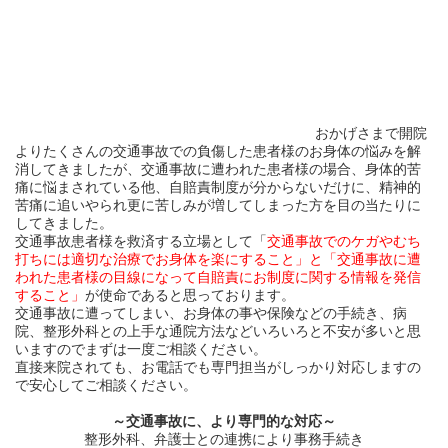
おかげさまで開院
よりたくさんの交通事故での負傷した患者様のお身体の悩みを解
消してきましたが、交通事故に遭われた患者様の場合、身体的苦
痛に悩まされている他、自賠責制度が分からないだけに、精神的
苦痛に追いやられ更に苦しみが増してしまった方を目の当たりに
してきました。
交通事故患者様を救済する立場として「
交通事故でのケガやむち
打ちには適切な治療でお身体を楽にすること」と「交通事故に遭
われた患者様の目線になって自賠責にお制度に関する情報を発信
すること」
が使命であると思っております。
交通事故に遭ってしまい、お身体の事や保険などの手続き、病
院、整形外科との上手な通院方法などいろいろと不安が多いと思
いますのでまずは一度ご相談ください。
直接来院されても、お電話でも専門担当がしっかり対応しますの
で安心してご相談ください。
～交通事故に、より専門的な対応～
整形外科、弁護士との連携により事務手続き