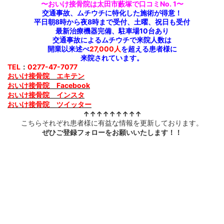
〜おいけ接骨院は太田市藪塚で口コミNo. 1〜
交通事故、ムチウチに特化した施術が得意！
平日朝8時から夜8時まで受付、土曜、祝日も受付
閉じる
最新治療機器完備、駐車場10台あり
交通事故によるムチウチで来院人数は
開業以来述べ
27,000人
を超える患者様に
来院されています。
TEL
：
0277-47-7077
おいけ接骨院 エキテン
Facebook
おいけ接骨院
おいけ接骨院 インスタ
おいけ接骨院 ツイッター
↑↑↑↑↑↑↑↑↑
こちらそれぞれ患者様に有益な情報を更新しております。
ぜひご登録フォローをお願いいたします！！