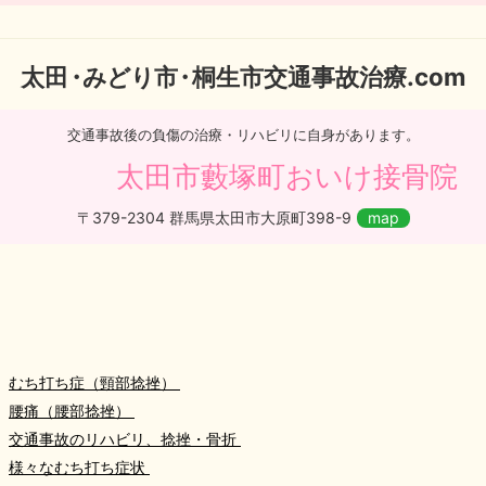
太
田・
みどり
市・
桐生市交通事故治療.com
交通事故後の負傷の治療・リハビリに自身があります。
太田市藪塚町おいけ接骨院
〒379-2304 群馬県太田市大原町398-9
map
むち打ち症（頸部捻挫）
腰痛（腰部捻挫）
交通事故のリハビリ、捻挫・骨折
様々なむち打ち症状