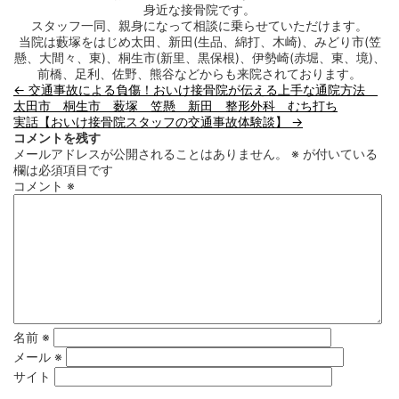
身近な接骨院です。
スタッフ一同、親身になって相談に乗らせていただけます。
当院は藪塚をはじめ太田、新田(生品、綿打、木崎)、みどり市(笠
懸、大間々、東)、桐生市(新里、黒保根)、伊勢崎(赤堀、東、境)、
前橋、足利、佐野、熊谷などからも来院されております。
←
交通事故による負傷！おいけ接骨院が伝える上手な通院方法
太田市 桐生市 薮塚 笠懸 新田 整形外科 むち打ち
実話【おいけ接骨院スタッフの交通事故体験談】
→
コメントを残す
メールアドレスが公開されることはありません。
※
が付いている
欄は必須項目です
コメント
※
名前
※
メール
※
サイト