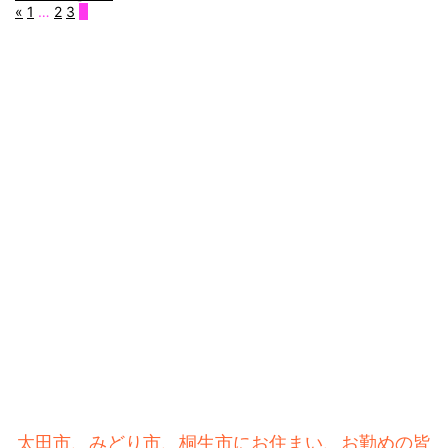
«
1
…
2
3
4
太田市、みどり市、桐生市にお住まい、お勤めの皆