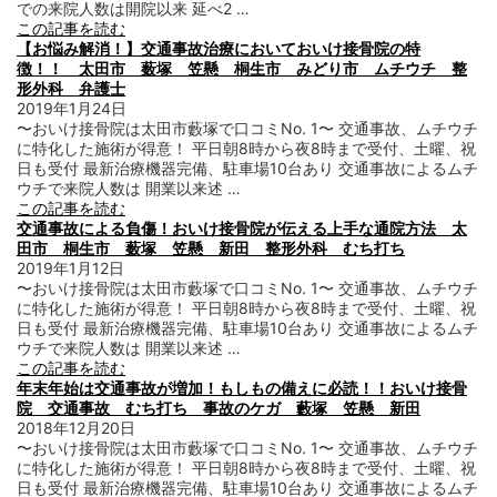
での来院人数は開院以来 延べ2 …
この記事を読む
【お悩み解消！】交通事故治療においておいけ接骨院の特
徴！！ 太田市 薮塚 笠懸 桐生市 みどり市 ムチウチ 整
形外科 弁護士
2019年1月24日
〜おいけ接骨院は太田市藪塚で口コミNo. 1〜 交通事故、ムチウチ
に特化した施術が得意！ 平日朝8時から夜8時まで受付、土曜、祝
日も受付 最新治療機器完備、駐車場10台あり 交通事故によるムチ
ウチで来院人数は 開業以来述 …
この記事を読む
交通事故による負傷！おいけ接骨院が伝える上手な通院方法 太
田市 桐生市 薮塚 笠懸 新田 整形外科 むち打ち
2019年1月12日
〜おいけ接骨院は太田市藪塚で口コミNo. 1〜 交通事故、ムチウチ
に特化した施術が得意！ 平日朝8時から夜8時まで受付、土曜、祝
日も受付 最新治療機器完備、駐車場10台あり 交通事故によるムチ
ウチで来院人数は 開業以来述 …
この記事を読む
年末年始は交通事故が増加！もしもの備えに必読！！おいけ接骨
院 交通事故 むち打ち 事故のケガ 藪塚 笠懸 新田
2018年12月20日
〜おいけ接骨院は太田市藪塚で口コミNo. 1〜 交通事故、ムチウチ
に特化した施術が得意！ 平日朝8時から夜8時まで受付、土曜、祝
日も受付 最新治療機器完備、駐車場10台あり 交通事故によるムチ