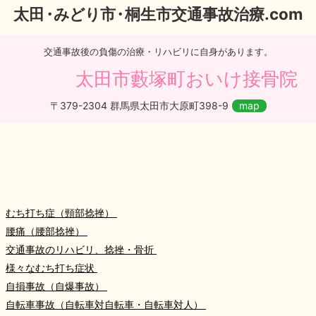
太
田・
みどり
市・
桐生市交通事故治療.com
交通事故後の負傷の治療・リハビリに自身があります。
太田市藪塚町おいけ接骨院
〒379-2304 群馬県太田市大原町398-9
map
むち打ち症（頸部捻挫）
腰痛（腰部捻挫）
交通事故のリハビリ、捻挫・骨折
様々なむち打ち症状
自損事故（自爆事故）
自転車事故（自転車対自転車・自転車対人）